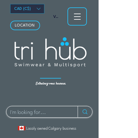
CAD (C$)
Voir les points
LOCATION
Entraînez-vous heureux.
Localy owned Calgary business