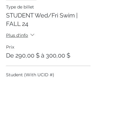
Type de billet
STUDENT Wed/Fri Swim |
FALL 24
Plus d'info
Prix
De 290,00 $ à 300,00 $
Student (With UCID #)
290,00 $
+14,50 $
+ 7,61 $ de frais de
GST
billetterie
Student ADD Team Cap
300,00 $
+15,00 $
+ 7,88 $ de frais de