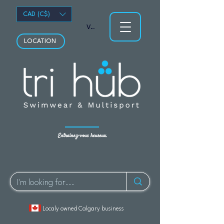
CAD (C$)
Voir les points
LOCATION
Entraînez-vous heureux.
Localy owned Calgary business