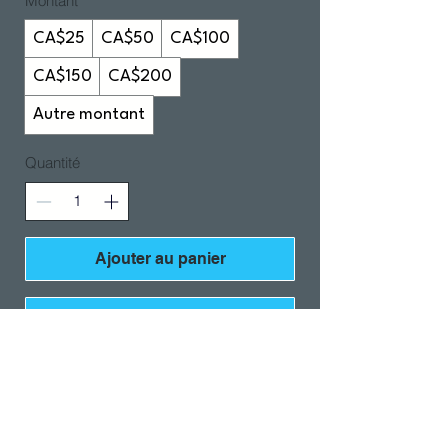
Montant
CA$25
CA$50
CA$100
CA$150
CA$200
Autre montant
Quantité
Ajouter au panier
Acheter
Return Policy
Swim Team Portal