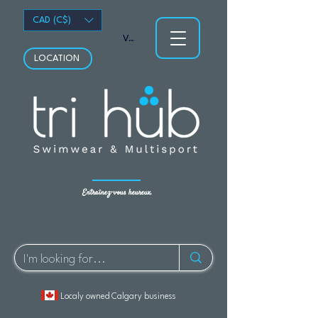
CAD (C$)
Voir les points
LOCATION
Entraînez-vous heureux.
Localy owned Calgary business