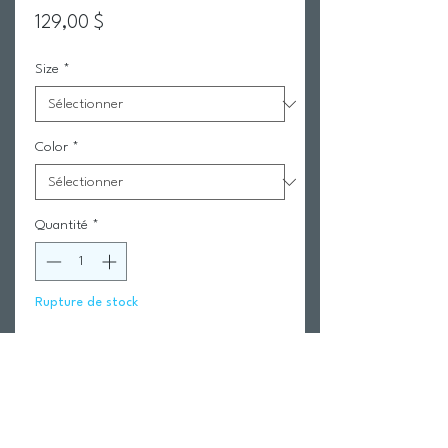
Prix
129,00 $
Size
*
Color
*
Quantité
*
Rupture de stock
Me notifier lorsque cet article est disponible