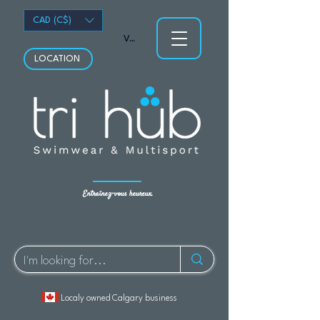
CAD (C$)
Voir les points
LOCATION
Entraînez-vous heureux.
Localy owned Calgary business