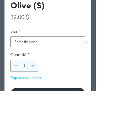
Olive (S)
Prix
32,00 $
Size
*
Quantité
*
Rupture de stock
Me notifier lorsque cet article est disponible
Return Policy
Swim Team Portal