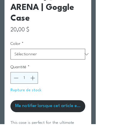
ARENA | Goggle
Case
Prix
20,00 $
Color
*
Quantité
*
Rupture de stock
Me notifier lorsque cet article est disponible
This case is perfect for the ultimate
protection for your arena goggles. PVC-