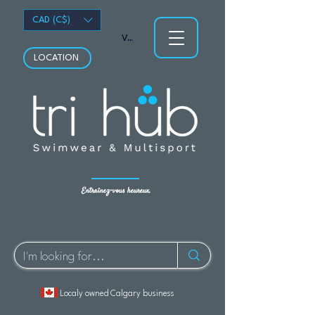
CAD (C$)
Voir les points
LOCATION
Entraînez-vous heureux.
Localy owned Calgary business