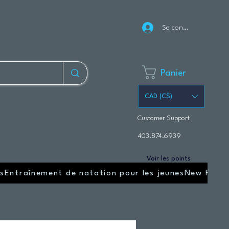
Se connecter
Panier
CAD (C$)
Customer Support
403.874.6939
Voir les points
s
Entraînement de natation pour les jeunes
New Page