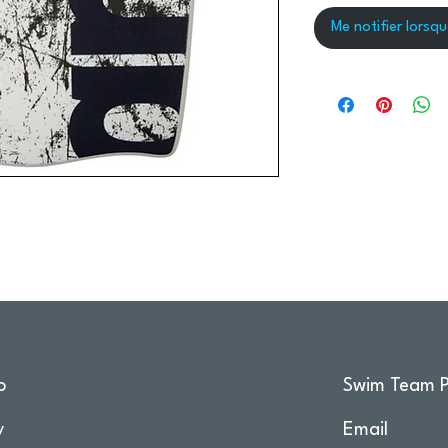
Me notifier lorsqu
o
Swim Team P
y
Email