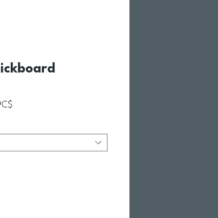
ickboard
Prix promotionnel
9C$