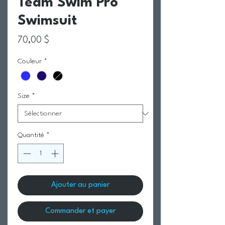
Team Swim Pro
Swimsuit
Prix
70,00 $
Couleur
*
Size
*
Quantité
*
Ajouter au panier
Commander et payer