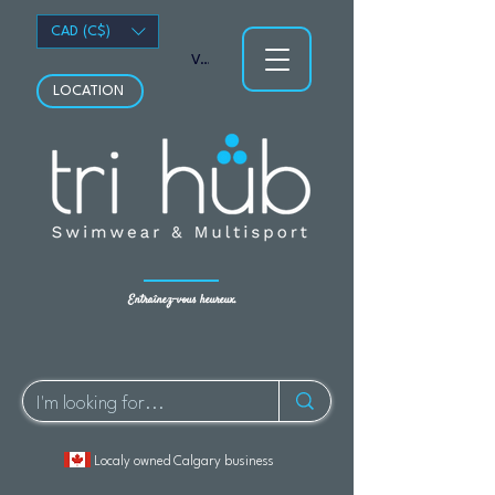
CAD (C$)
Voir les points
LOCATION
Entraînez-vous heureux.
Localy owned Calgary business