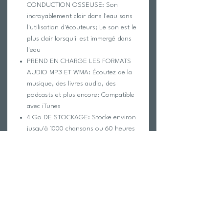
CONDUCTION OSSEUSE: Son
incroyablement clair dans l'eau sans
l'utilisation d'écouteurs; Le son est le
plus clair lorsqu'il est immergé dans
l'eau
PREND EN CHARGE LES FORMATS
AUDIO MP3 ET WMA: Écoutez de la
musique, des livres audio, des
podcasts et plus encore; Compatible
avec iTunes
4 Go DE STOCKAGE: Stocke environ
jusqu'à 1000 chansons ou 60 heures
de lecture (Utilisateurs Mac OS:
veuillez vider la corbeille sur votre
ordinateur avant de connecter le Duo
à l'USB)
CONCEPTION DE CLIP INTÉGRÉE:
sécurise l'appareil aux sangles de
lunettes pour qu'il repose sur les
pommettes pour un ajustement