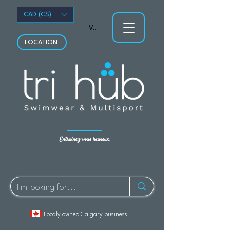
CAD (C$)
Voir les points
LOCATION
Entraînez-vous heureux.
Localy owned Calgary business