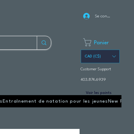
Se connecter
Panier
CAD (C$)
Customer Support
403.874.6939
Voir les points
s
Entraînement de natation pour les jeunes
New Page