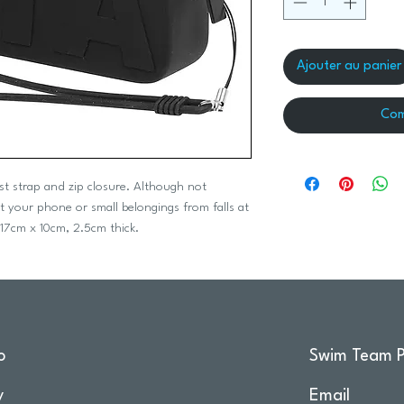
Ajouter au panier
Com
ist strap and zip closure. Although not
ct your phone or small belongings from falls at
 17cm x 10cm, 2.5cm thick.
o
Swim Team P
y
Email