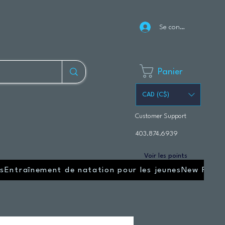
Se connecter
Panier
CAD (C$)
Customer Support
403.874.6939
Voir les points
s
Entraînement de natation pour les jeunes
New Page