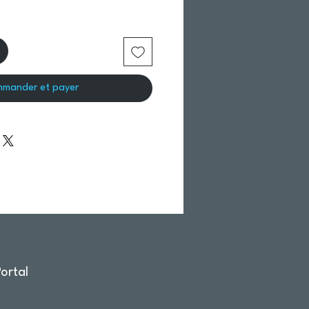
mander et payer
ortal