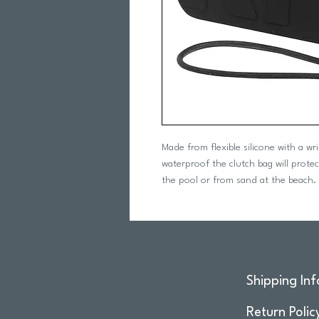
Made from flexible silicone with a wr
waterproof the clutch bag will prote
the pool or from sand at the beach.
Shipping Inf
Return Polic