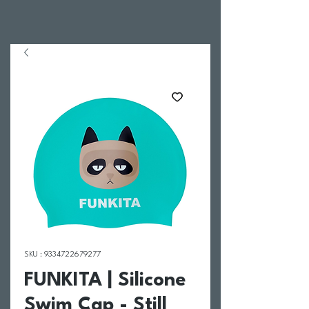
SKU : 9334722679277
FUNKITA | Silicone
Swim Cap - Still