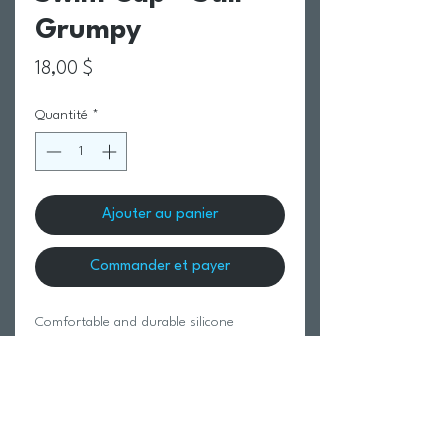
Grumpy
Prix
18,00 $
Quantité
*
Ajouter au panier
Commander et payer
Comfortable and durable silicone
swimming caps that are latex free. One
size fits all.