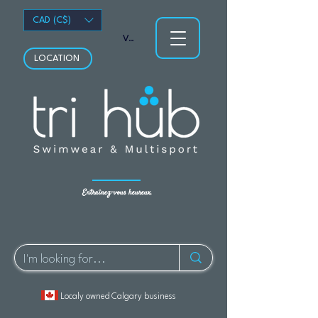
CAD (C$)
Voir les points
LOCATION
Entraînez-vous heureux.
Localy owned Calgary business