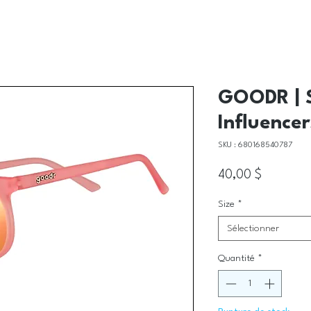
GOODR | S
Influence
SKU : 680168540787
Prix
40,00 $
Size
*
Sélectionner
Quantité
*