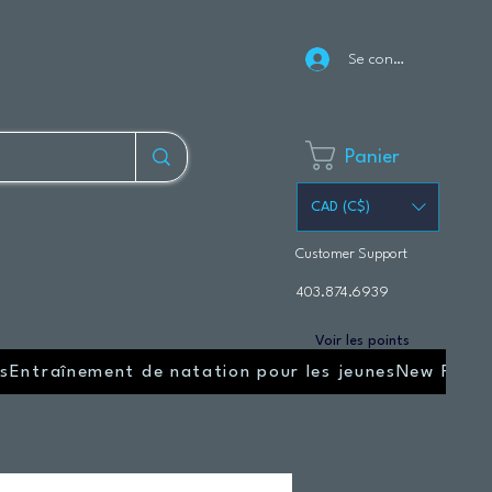
Se connecter
Panier
CAD (C$)
Customer Support
403.874.6939
Voir les points
s
Entraînement de natation pour les jeunes
New Page