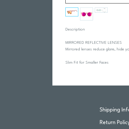
Description
MIRRORED REFLECTIVE LENSES
Mirrored lenses reduce glare, hide y
Slim Fit for Smaller Faces
Shipping Inf
Return Polic