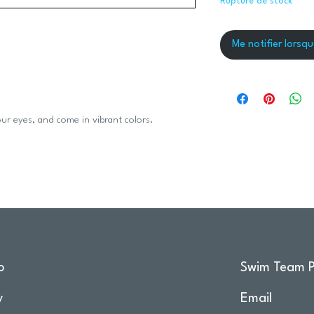
Rupture de stock
Me notifier lorsqu
our eyes, and come in vibrant colors.
o
Swim Team P
y
Email