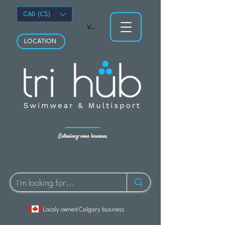
CAD (C$)
Voir les points
LOCATION
Entraînez-vous heureux.
Localy owned Calgary business