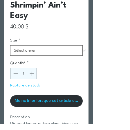
Shrimpin’ Ain’t
Easy
Prix
40,00 $
Size
*
Quantité
*
Rupture de stock
Me notifier lorsque cet article est disponible
Description
Mirrored lenses reduce glare, hide your