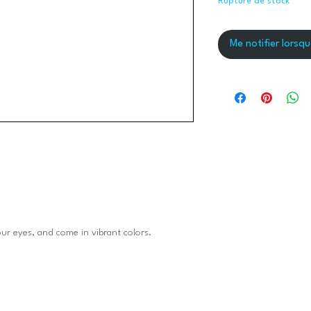
Rupture de stock
Me notifier lorsqu
our eyes, and come in vibrant colors.