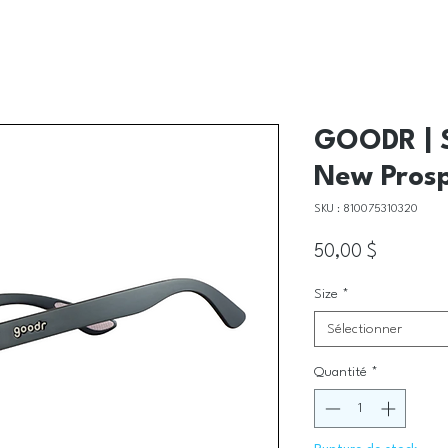
GOODR | S
New Prosp
SKU : 810075310320
Prix
50,00 $
Size
*
Sélectionner
Quantité
*