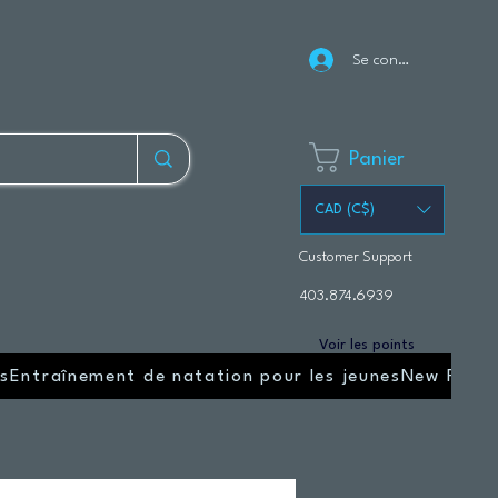
Se connecter
Panier
CAD (C$)
Customer Support
403.874.6939
Voir les points
s
Entraînement de natation pour les jeunes
New Page