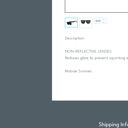
Description
NON-REFLECTIVE LENSES
Reduces glare to prevent squinting w
Midsize Sunnies
Shipping Inf