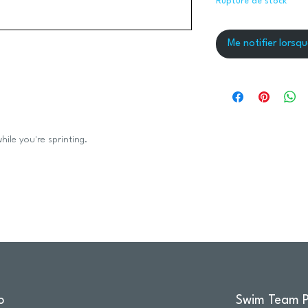
Rupture de stock
Me notifier lorsqu
hile you're sprinting.
o
Swim Team P