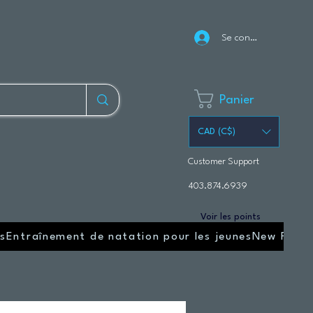
Se connecter
Panier
CAD (C$)
Customer Support
403.874.6939
Voir les points
s
Entraînement de natation pour les jeunes
New Page