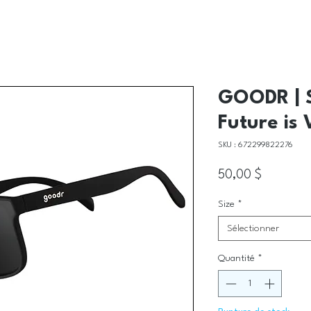
GOODR | S
Future is 
SKU : 672299822276
Prix
50,00 $
Size
*
Sélectionner
Quantité
*