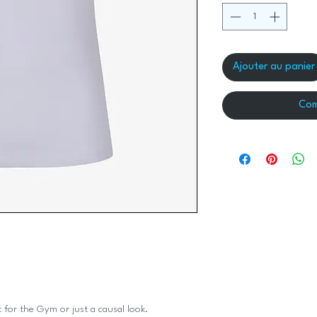
Ajouter au panier
Com
 for the Gym or just a causal look.