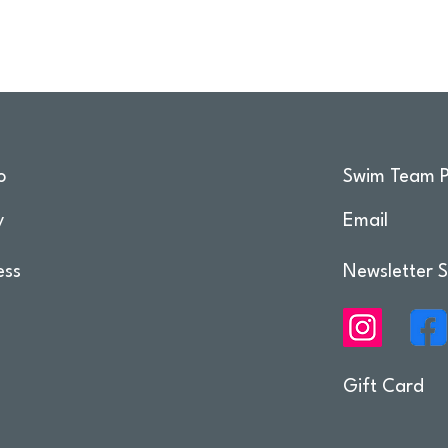
o
Swim Team P
y
Email
ess
Newsletter S
Gift Card