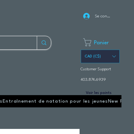
Se connecter
Panier
CAD (C$)
Customer Support
403.874.6939
Voir les points
s
Entraînement de natation pour les jeunes
New Page