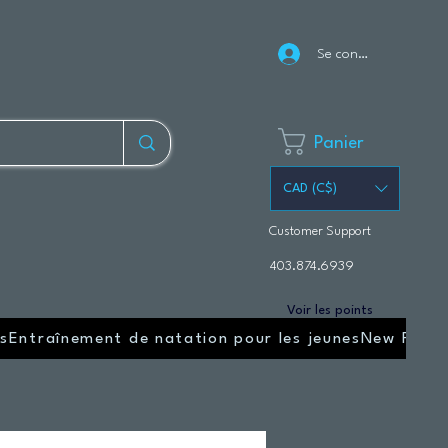
Se connecter
Panier
CAD (C$)
Customer Support
403.874.6939
Voir les points
s
Entraînement de natation pour les jeunes
New Page