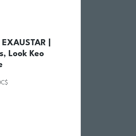
 EXAUSTAR |
s, Look Keo
e
Prix promotionnel
0C$