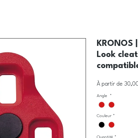
KRONOS |
Look cleat
compatibl
À partir de
30,0
Angle
*
Couleur
*
Quantité
*