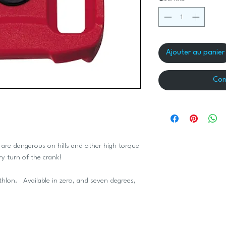
Ajouter au panier
Com
d are dangerous on hills and other high torque
ry turn of the crank!
athlon. Available in zero, and seven degrees,