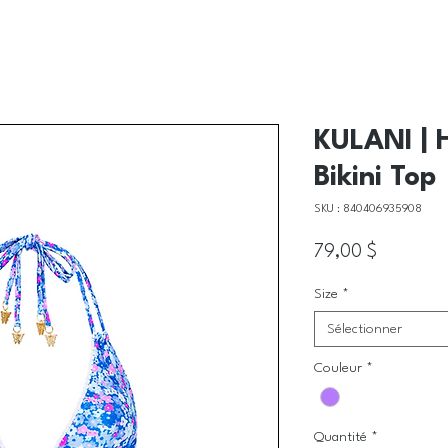
KULANI | H
Bikini Top
SKU : 840406935908
Prix
79,00 $
Size
*
Sélectionner
Couleur
*
Quantité
*