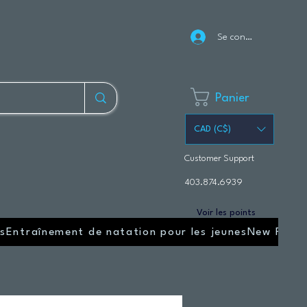
Se connecter
Panier
CAD (C$)
Customer Support
403.874.6939
Voir les points
s
Entraînement de natation pour les jeunes
New Page