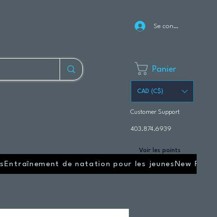
Se connecter
Panier
CAD (C$)
Customer Support
403.874.6939
Voir les points
s
Entraînement de natation pour les jeunes
New Page