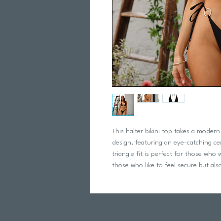
This halter bikini top takes a modern
design, featuring an eye-catching cent
triangle fit is perfect for those who w
those who like to feel secure but als