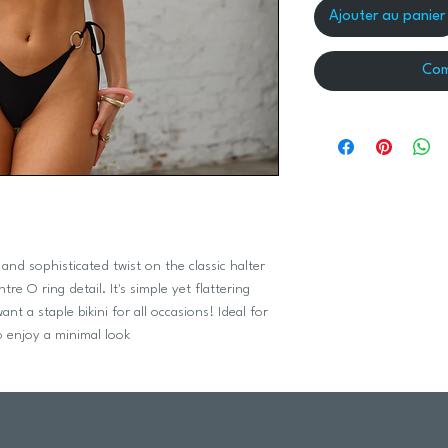
Ajouter au panier
Com
 and sophisticated twist on the classic halter
re O ring detail. It's simple yet flattering
ant a staple bikini for all occasions! Ideal for
o enjoy a minimal look