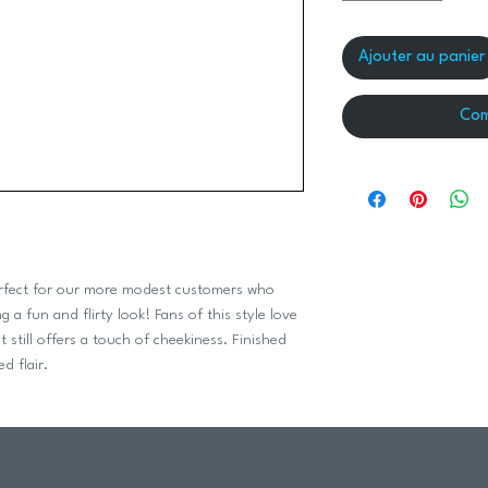
Ajouter au panier
Com
 perfect for our more modest customers who
g a fun and flirty look! Fans of this style love
t still offers a touch of cheekiness. Finished
d flair.