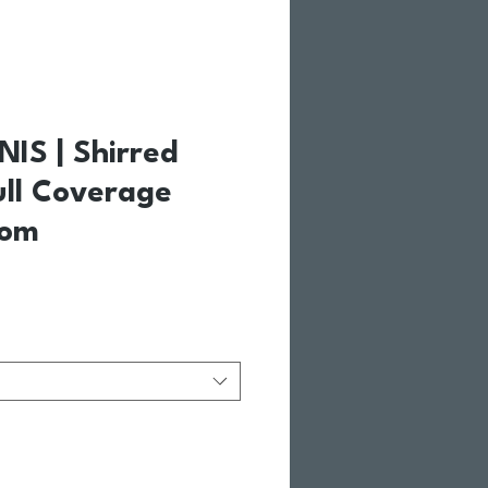
NIS | Shirred
ull Coverage
tom