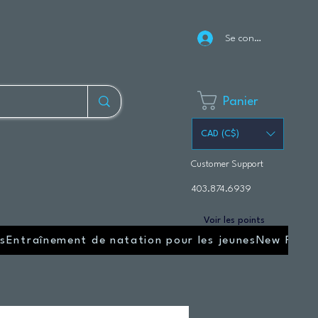
Se connecter
Panier
CAD (C$)
Customer Support
403.874.6939
Voir les points
s
Entraînement de natation pour les jeunes
New Page