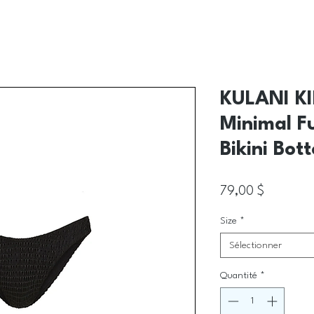
KULANI KI
Minimal F
Bikini Bot
Prix
79,00 $
Size
*
Sélectionner
Quantité
*