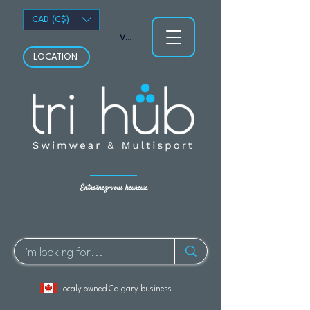
CAD (C$)
Voir les points
LOCATION
Entraînez-vous heureux.
Localy owned Calgary business