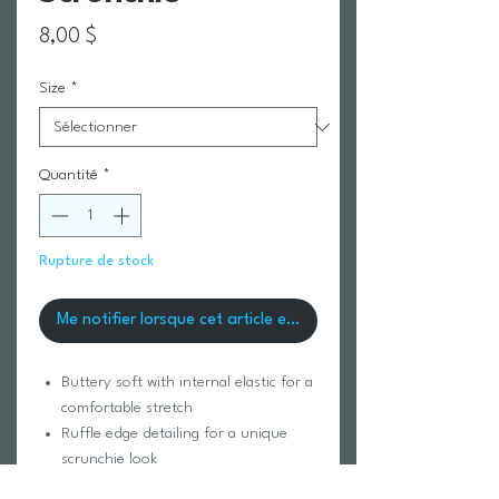
Prix
8,00 $
Size
*
Quantité
*
Rupture de stock
Me notifier lorsque cet article est disponible
Buttery soft with internal elastic for a
comfortable stretch
Ruffle edge detailing for a unique
scrunchie look
Made of our luxurious polyester and