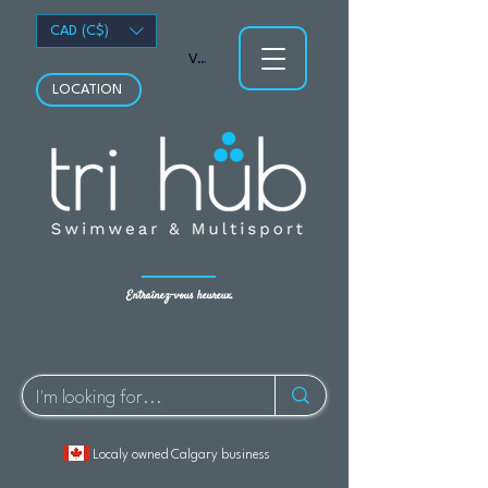
CAD (C$)
Voir les points
LOCATION
Entraînez-vous heureux.
Localy owned Calgary business