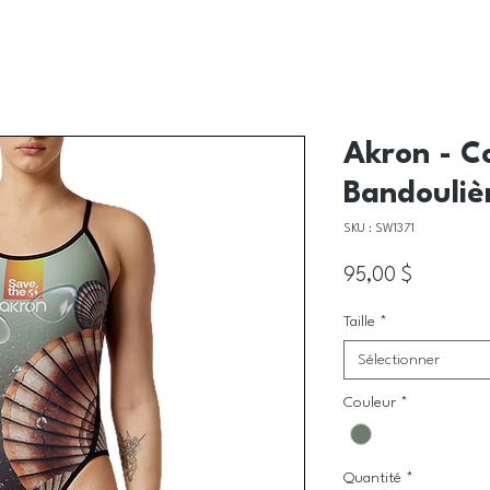
Akron - Co
Bandoulièr
SKU : SW1371
Prix
95,00 $
Taille
*
Sélectionner
Couleur
*
Quantité
*