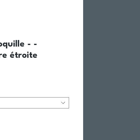
quille - -
e étroite