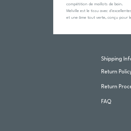
compétition de maillots de bain.
Melville est le tissu avec d'excellen
et une âme tout verte, conçu pour le
Shipping Inf
Return Polic
Return Proc
FAQ