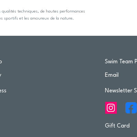
tes qualités techniques, de hautes performances
s sportifs et les amoureux de la nature.
o
Swim Team P
y
Email
ess
Newsletter S
Gift Card