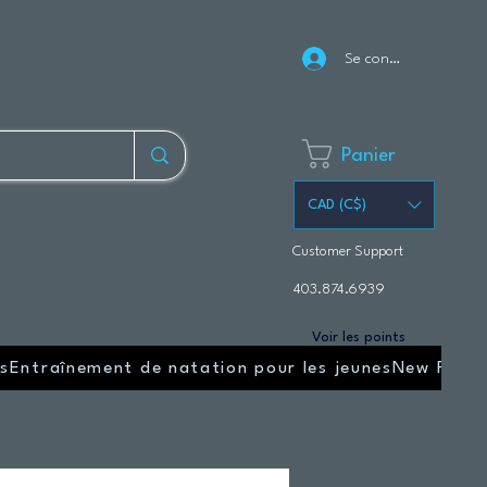
Se connecter
Panier
CAD (C$)
Customer Support
403.874.6939
Voir les points
s
Entraînement de natation pour les jeunes
New Page