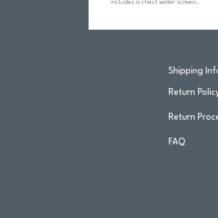
includes a chest water screen.
Shipping Inf
Return Polic
Return Proc
FAQ