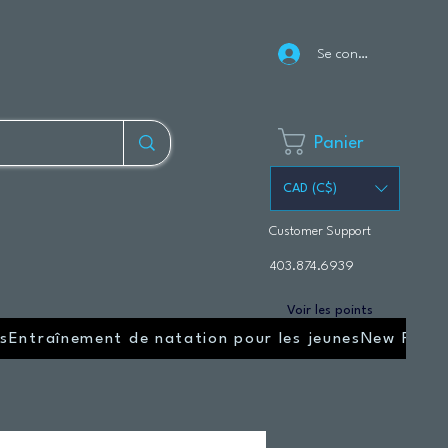
Se connecter
Panier
CAD (C$)
Customer Support
403.874.6939
Voir les points
s
Entraînement de natation pour les jeunes
New Page