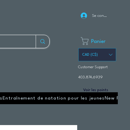
Se connecter
Panier
CAD (C$)
Customer Support
403.874.6939
Voir les points
s
Entraînement de natation pour les jeunes
New Page