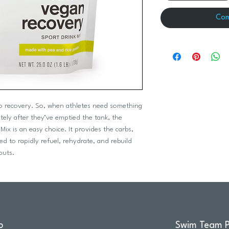
Com
to recovery. So, when athletes need something
ely after they’ve emptied the tank, the
x is an easy choice. It provides the carbs,
ed to rapidly refuel, rehydrate, and rebuild
outs.
o
Swim Team P