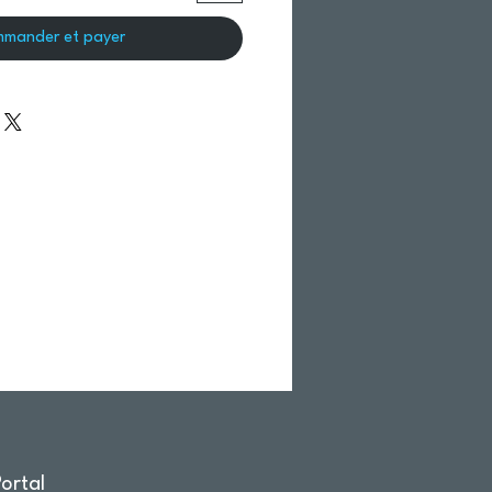
mander et payer
ortal