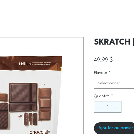
SKRATCH |
Prix
49,99 $
Flavour
*
Sélectionner
Quantité
*
Ajouter au panier