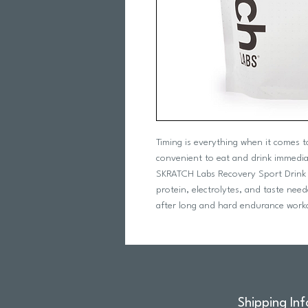
Timing is everything when it comes 
convenient to eat and drink immediat
SKRATCH Labs Recovery Sport Drink Mi
protein, electrolytes, and taste need
after long and hard endurance work
Shipping Inf