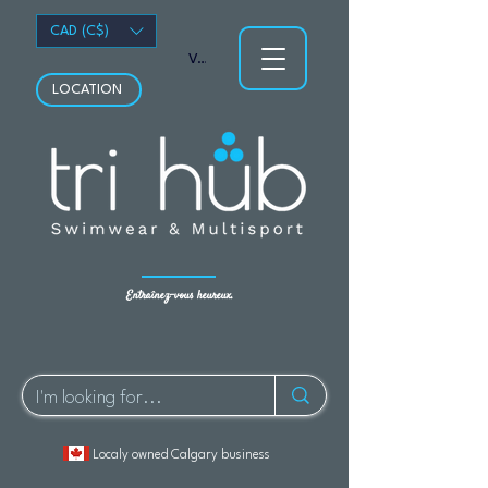
CAD (C$)
Voir les points
LOCATION
Entraînez-vous heureux.
Localy owned Calgary business