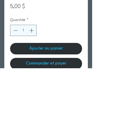
Prix
5,00 $
Quantité
*
Ajouter au panier
Commander et payer
Return Policy
Swim Team Portal
Shipping Info
Email
Newsletter Sign up
Return Process
Gift Card