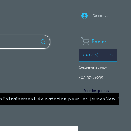
Se connecter
Panier
CAD (C$)
Customer Support
403.874.6939
Voir les points
s
Entraînement de natation pour les jeunes
New Page