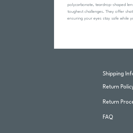
polycarbonate, teardrop-shaped lense
toughest challenges. They offer sha
ensuring your eyes stay safe while 
Shipping Inf
Return Polic
Return Proc
FAQ