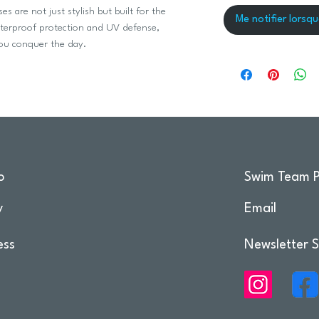
s are not just stylish but built for the
Me notifier lorsqu
tterproof protection and UV defense,
you conquer the day.
o
Swim Team P
y
Email
ess
Newsletter S