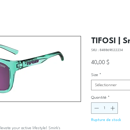
TIFOSI | S
SKU : 848869022234
Prix
40,00 $
Size
*
Sélectionner
Quantité
*
Rupture de stock
evate your active lifestyle! Smirk's