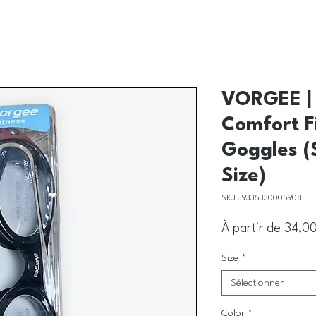
VORGEE | 
Comfort F
Goggles (
Size)
SKU : 9335330005908
À partir de
34,0
Size
*
Sélectionner
Color
*