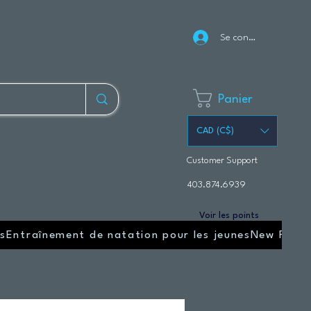
Se connecter
Panier
CAD (C$)
Customer Support
403.874.6939
Voir les points
s
Entraînement de natation pour les jeunes
New Page