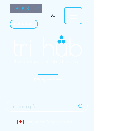
CAD (C$)
Voir les points
LOCATION
Entraînez-vous heureux.
Localy owned Calgary business