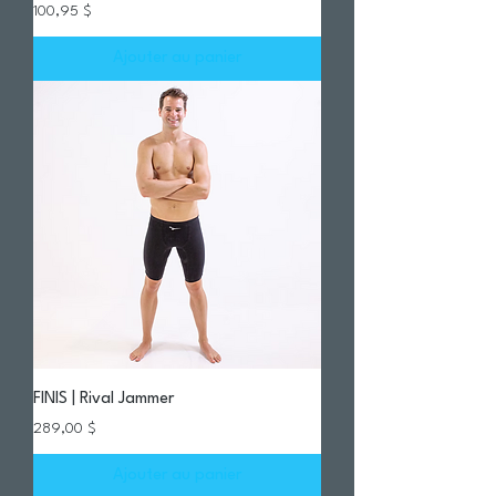
Prix
100,95 $
Ajouter au panier
FINIS | Rival Jammer
Prix
289,00 $
Ajouter au panier