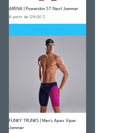
ARENA | Powerskin ST Next Jammer
Prix promotionnel
À partir de
129,00 $
Ajouter au panier
FUNKY TRUNKS | Men's Apex Viper
Jammer