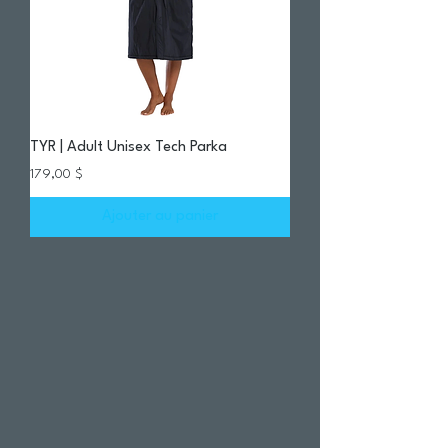
TYR | Adult Unisex Tech Parka
Prix
179,00 $
Ajouter au panier