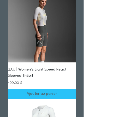
2XU | Women’s Light Speed React
Sleeved TriSuit
Prix
400,00 $
Ajouter au panier