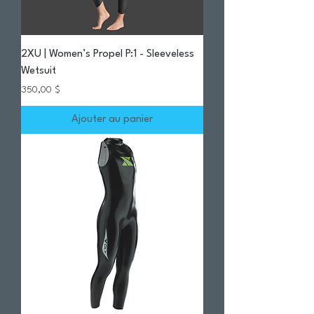
2XU | Women’s Propel P:1 - Sleeveless
Wetsuit
Prix
350,00 $
Ajouter au panier