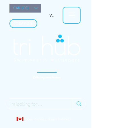
CAD (C$)
Voir les points
LOCATION
Entraînez-vous heureux.
Localy owned Calgary business