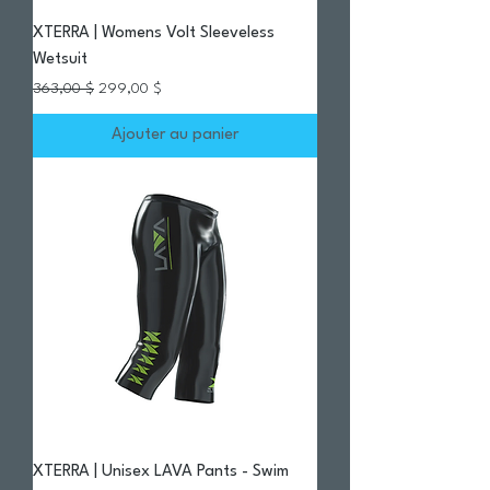
XTERRA | Womens Volt Sleeveless
Wetsuit
Prix original
Prix promotionnel
363,00 $
299,00 $
Ajouter au panier
XTERRA | Unisex LAVA Pants - Swim