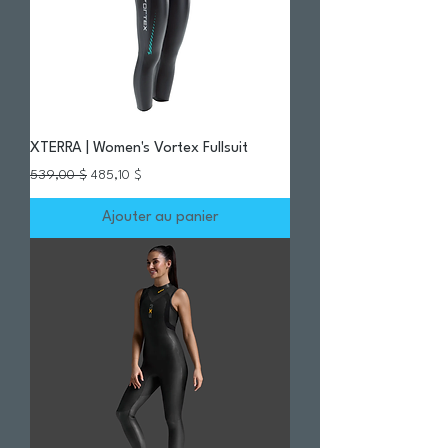
XTERRA | Women's Vortex Fullsuit
Prix original
Prix promotionnel
539,00 $
485,10 $
Ajouter au panier