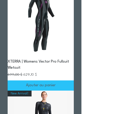
XTERRA | Womens Vector Pro Fullsuit
Wetsuit
Prix original
Prix promotionnel
699,00 $
629,10 $
Ajouter au panier
New Arrival!