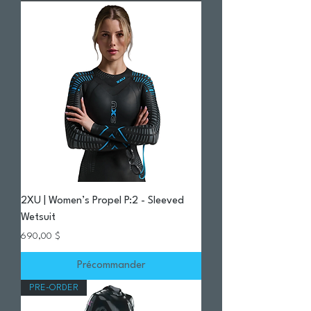
2XU | Women’s Propel P:2 - Sleeved
Wetsuit
Prix
690,00 $
Précommander
PRE-ORDER