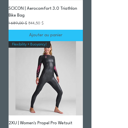
SCICON | Aerocomfort 3.0 Triathlon
Bike Bag
Prix original
Prix promotionnel
1 689,00 $
844,50 $
Ajouter au panier
Flexibility + Buoyancy!
2XU | Women's Propel Pro Wetsuit