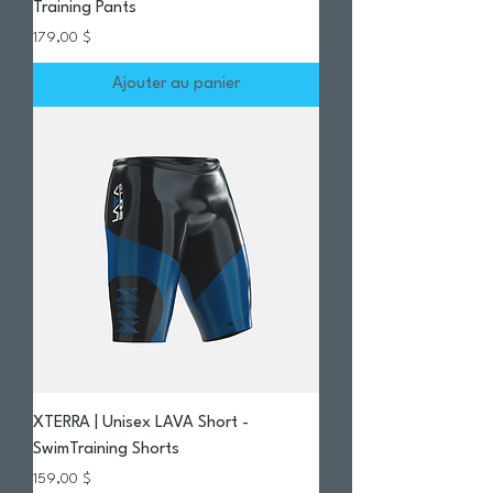
Training Pants
Prix
179,00 $
Ajouter au panier
XTERRA | Unisex LAVA Short -
SwimTraining Shorts
Prix
159,00 $