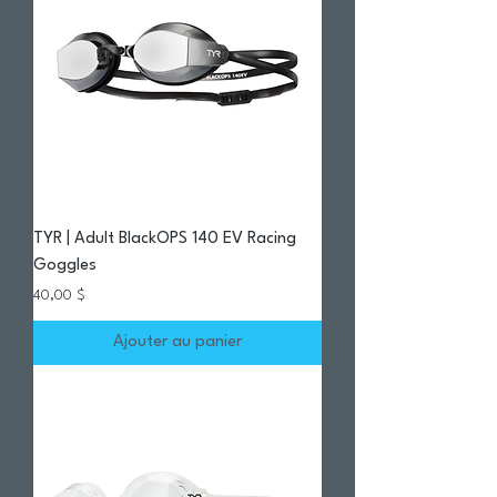
TYR | Adult BlackOPS 140 EV Racing
Goggles
Prix
40,00 $
Ajouter au panier