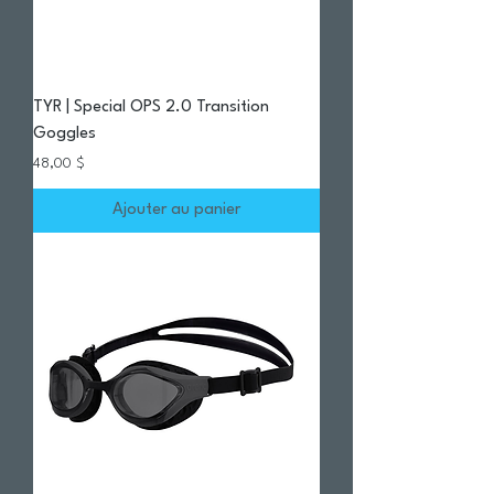
TYR | Special OPS 2.0 Transition
Goggles
Prix
48,00 $
Ajouter au panier