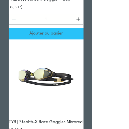
Prix
32,50 $
Ajouter au panier
TYR | Stealth-X Race Goggles Mirrored