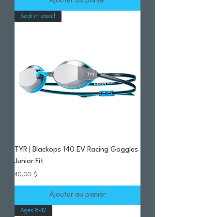
Ajouter au panier
Back in stock!
TYR | Blackops 140 EV Racing Goggles
Junior Fit
Prix
40,00 $
Ajouter au panier
Ages 8-12