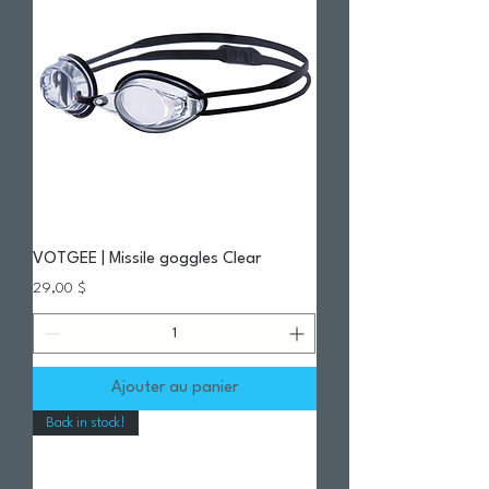
VOTGEE | Missile goggles Clear
Prix
29,00 $
Ajouter au panier
Back in stock!