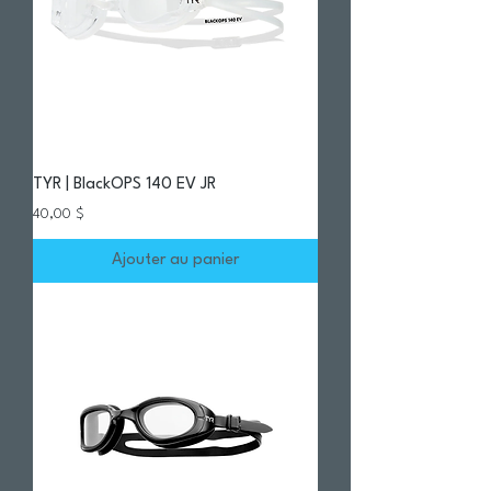
TYR | BlackOPS 140 EV JR
Prix
40,00 $
Ajouter au panier