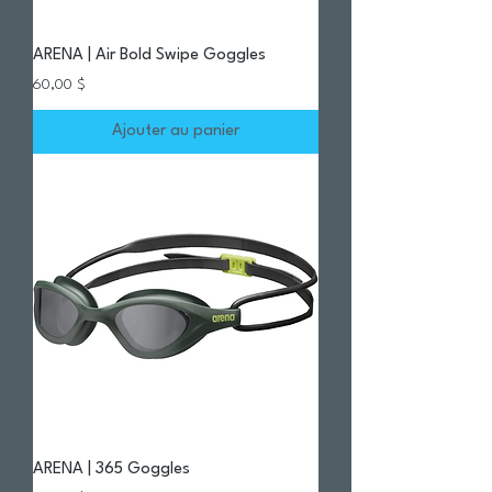
ARENA | Air Bold Swipe Goggles
Prix
60,00 $
Ajouter au panier
ARENA | 365 Goggles