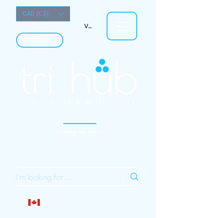
CAD (C$)
Voir les points
LOCATION
Entraînez-vous heureux.
Localy owned Calgary business