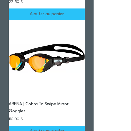
Prix
27,50 $
Ajouter au panier
ARENA | Cobra Tri Swipe Mirror
Goggles
Prix
110,00 $