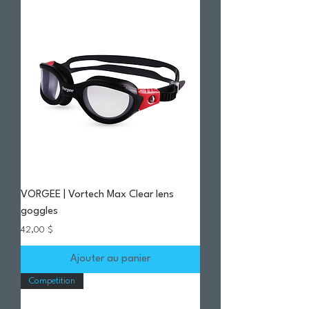
VORGEE | Vortech Max Clear lens
goggles
Prix
42,00 $
Ajouter au panier
Competition