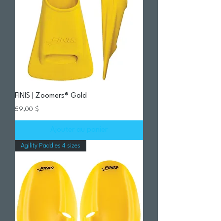
FINIS | Zoomers® Gold
Prix
59,00 $
Ajouter au panier
Agility Paddles 4 sizes