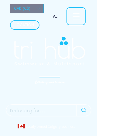
CAD (C$)
Voir les points
LOCATION
Entraînez-vous heureux.
Localy owned Calgary business