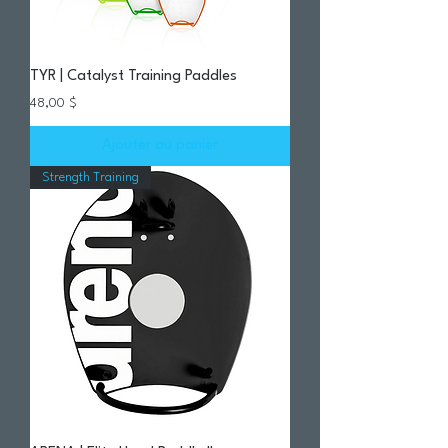
TYR | Catalyst Training Paddles
Prix
48,00 $
Ajouter au panier
Strength Training