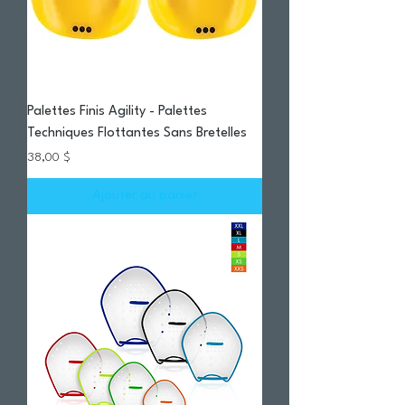
Palettes Finis Agility - Palettes
Techniques Flottantes Sans Bretelles
Prix
38,00 $
Ajouter au panier