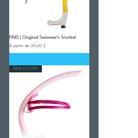
FINIS | Original Swimmer's Snorkel
Prix promotionnel
À partir de
39,00 $
Ajouter au panier
NEW COLORS