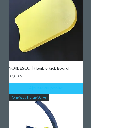
NORDESCO | Flexible Kick Board
Prix
30,00 $
Ajouter au panier
One Way Purge Valve