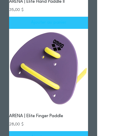
ARENA | Elite Hand Paddle II
Prix
35,00 $
Ajouter au panier
ARENA | Elite Finger Paddle
Prix
28,00 $