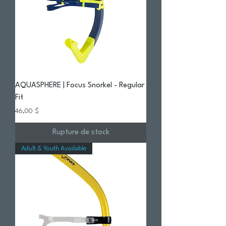
AQUASPHERE | Focus Snorkel - Regular
Fit
Prix
46,00 $
Rupture de stock
Adult & Youth Available