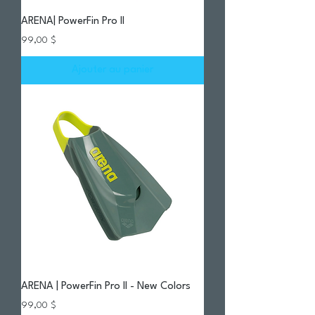
ARENA| PowerFin Pro II
Prix
99,00 $
Ajouter au panier
ARENA | PowerFin Pro II - New Colors
Prix
99,00 $