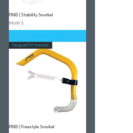
FINIS | Stability Snorkel
Prix
59,00 $
Ajouter au panier
Designed For Freestyle
FINIS | Freestyle Snorkel