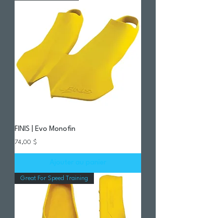
FINIS | Evo Monofin
Prix
74,00 $
Ajouter au panier
Great For Speed Training