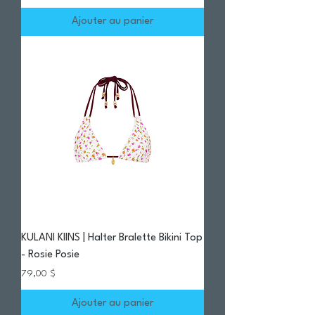
Ajouter au panier
KULANI KIINS | Halter Bralette Bikini Top
- Rosie Posie
Prix
79,00 $
Ajouter au panier