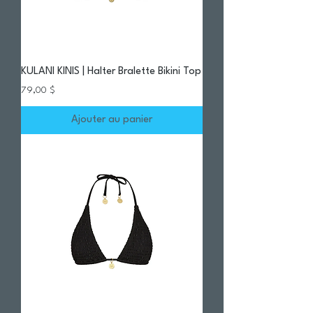
KULANI KINIS | Halter Bralette Bikini Top
Prix
79,00 $
Ajouter au panier