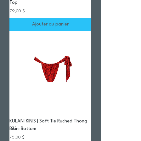
Top
Prix
79,00 $
Ajouter au panier
KULANI KINIS | Soft Tie Ruched Thong
Bikini Bottom
Prix
75,00 $