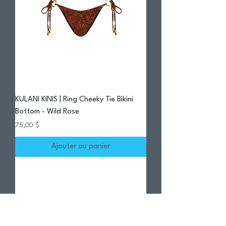
KULANI KINIS | Ring Cheeky Tie Bikini
Bottom - Wild Rose
Prix
75,00 $
Ajouter au panier