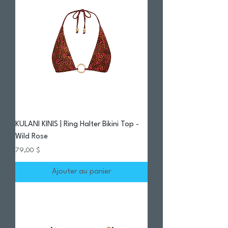
KULANI KINIS | Ring Halter Bikini Top -
Wild Rose
Prix
79,00 $
Ajouter au panier