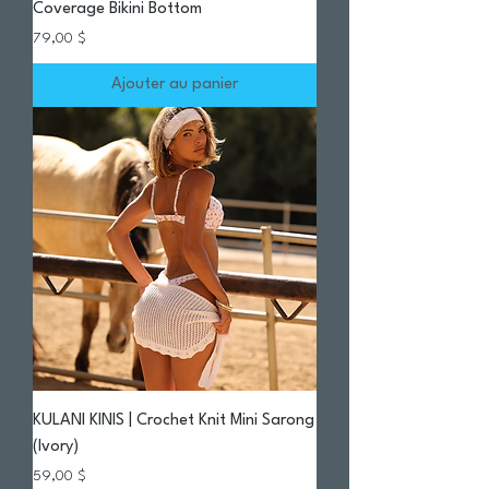
Coverage Bikini Bottom
Prix
79,00 $
Ajouter au panier
KULANI KINIS | Crochet Knit Mini Sarong
(Ivory)
Prix
59,00 $