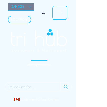
CAD (C$)
Voir les points
LOCATION
Entraînez-vous heureux.
Localy owned Calgary business