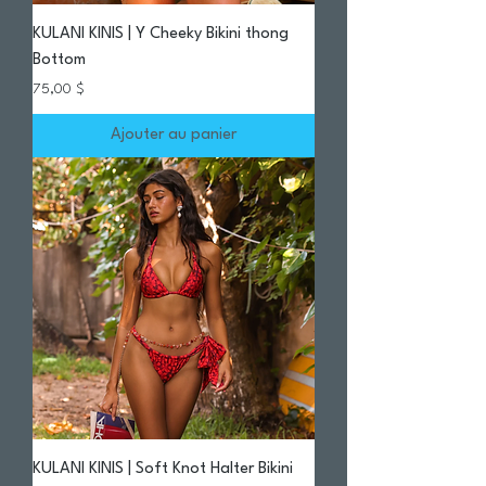
KULANI KINIS | Y Cheeky Bikini thong
Bottom
Prix
75,00 $
Ajouter au panier
KULANI KINIS | Soft Knot Halter Bikini