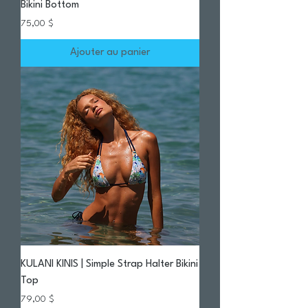
Bikini Bottom
Prix
75,00 $
Ajouter au panier
KULANI KINIS | Simple Strap Halter Bikini
Top
Prix
79,00 $