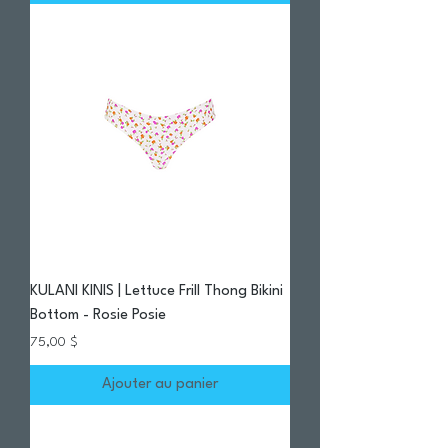
KULANI KINIS | Lettuce Frill Thong Bikini
Bottom - Rosie Posie
Prix
75,00 $
Ajouter au panier